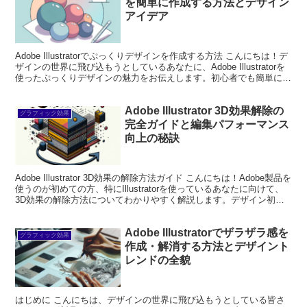
を簡単に作成する方法とデザイン
アイデア
Adobe Illustratorでぷっくりデザインを作成する方法 こんにちは！デ
ザインの世界に飛び込もうとしているあなたに、Adobe Illustratorを
使ったぷっくりデザインの魅力をお伝えします。初心者でも簡単にで
きるテクニックか...
Adobe Illustrator 3D効果解除の
グラフィック効果
完全ガイドと編集パフォーマンス
向上の秘訣
Adobe Illustrator 3D効果の解除方法ガイド こんにちは！Adobe製品を
使うのが初めての方、特にIllustratorを使っているあなたに向けて、
3D効果の解除方法についてわかりやすく解説します。デザイン初心
者の方は、3D...
Adobe Illustratorでザラザラ感を
グラフィック効果
作成・解消する方法とデザイント
レンドの全貌
はじめに こんにちは、デザインの世界に飛び込もうとしている皆さ