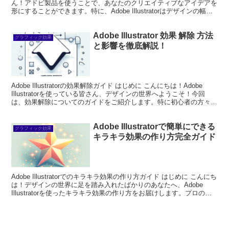
ん！アドビ製品を使うことで、あなたのクリエイティブなアイデアを
形にすることができます。特に、Adobe Illustratorはデザインの幅を
広げる強力なツールです。しかし、初心...
Adobe Illustrator 効果 解除 方法
グラフィック効果
と影響を徹底解説！
Adobe Illustratorの効果解除ガイド はじめに こんにちは！Adobe
Illustratorを使っている皆さん、デザインの世界へようこそ！今回
は、効果解除についてのガイドをご紹介します。特に初心者の方々に
は、効果解除がどれほ...
Adobe Illustratorで簡単にできる
グラフィック効果
キラキラ効果の作り方完全ガイド
Adobe Illustratorでのキラキラ効果の作り方ガイド はじめに こんにち
は！デザインの世界に足を踏み入れたばかりのあなたへ、Adobe
Illustratorを使ったキラキラ効果の作り方をお届けします。プロのデ
ザイナーとして、初...